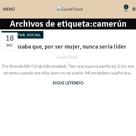
0
MENÚ
₡
Archivos de etiqueta:camerún
,
BIENESTAR
SOCIAL
18
DIC
Pensaba que, por ser mujer, nunca sería líder
Good Food
Por Brenda Bih Chi @chibrendabih “Ser una esposa perfecta”. Esto era
mi meta cuando era niña, pero no mi sueño. Mi verdadero sueño era...
SIGUE LEYENDO