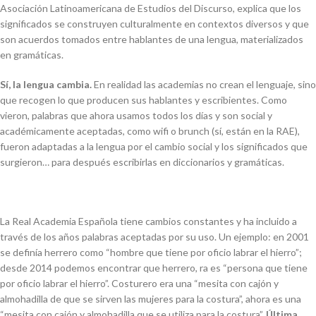
Asociación Latinoamericana de Estudios del Discurso, explica que los
significados se construyen culturalmente en contextos diversos y que
son acuerdos tomados entre hablantes de una lengua, materializados
en gramáticas.
Sí, la lengua cambia.
En realidad las academias no crean el lenguaje, sino
que recogen lo que producen sus hablantes y escribientes. Como
vieron, palabras que ahora usamos todos los días y son social y
académicamente aceptadas, como
wifi
o
brunch
(sí, están en la RAE),
fueron adaptadas a la lengua por el cambio social y los significados que
surgieron… para después escribirlas en diccionarios y gramáticas.
La Real Academia Española tiene cambios constantes y ha incluido a
través de los años palabras aceptadas por su uso. Un ejemplo: en 2001
se definía
herrero
como “hombre que tiene por oficio labrar el hierro”;
desde 2014 podemos encontrar que
herrero
,
ra
es “persona que tiene
por oficio labrar el hierro”.
Costurero
era una “mesita con cajón y
almohadilla de que se sirven las mujeres para la costura”, ahora es una
“mesita con cajón y almohadilla que se utiliza para la costura”.
Última