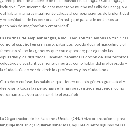
¿Cómo puedo deshacerme de ese sexismo en la lengua? Con lenguaje
inclusivo. Comunicarse de esta manera va mucho más allá de usar @, x o
e al hablar, maneras igualmente válidas al ser expresiones de la identidad
y necesidades de las personas; aún así, ¿qué pasa si le metemos un
poco más de imaginación y creatividad?
Las formas de emplear lenguaje inclusivo son tan amplias y tan ricas
como el español en sí mismo.
Entonces, puedo decir el masculino y el
femenino si son los géneros que corresponden; por ejemplo las
diputadas y los diputados. También, tenemos la opción de usar términos
colectivos o sustantivos género neutral, como hablar del profesorado y
la ciudadanía, en vez de decir los profesores y los ciudadanos.
Otro dato curioso, las palabras que tienen un solo género gramatical y
designan a todas las personas se llaman
sustantivos epicenos
, como
gobernantes. ¿Ven que increíble el español?
La Organización de las Naciones Unidas (ONU) hizo orientaciones para
lenguaje inclusivo; si quieren saber más, aquí les cuento algunas de las