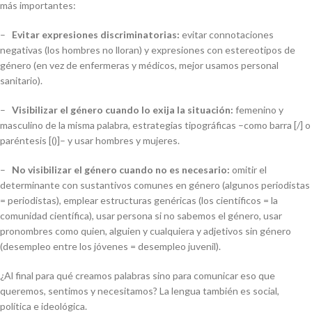
más importantes:
–
Evitar expresiones discriminatorias:
evitar connotaciones
negativas (los hombres no lloran) y expresiones con estereotipos de
género (en vez de enfermeras y médicos, mejor usamos personal
sanitario).
–
Visibilizar el género cuando lo exija la situación:
femenino y
masculino de la misma palabra, estrategias tipográficas –como barra [/] o
paréntesis [()]– y usar hombres y mujeres.
–
No visibilizar el género cuando no es necesario:
omitir el
determinante con sustantivos comunes en género (algunos periodistas
= periodistas), emplear estructuras genéricas (los científicos = la
comunidad científica), usar
persona
si no sabemos el género, usar
pronombres como
quien
,
alguien
y
cualquiera
y adjetivos sin género
(desempleo entre los jóvenes = desempleo juvenil).
¿Al final para qué creamos palabras sino para comunicar eso que
queremos, sentimos y necesitamos? La lengua también es social,
política e ideológica.