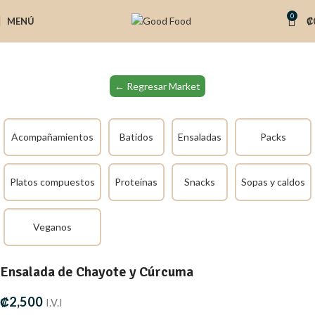
0
MENÚ
₡
← Regresar Market
Acompañamientos
Batidos
Ensaladas
Packs
Platos compuestos
Proteínas
Snacks
Sopas y caldos
Veganos
Ensalada de Chayote y Cúrcuma
₡
2,500
I.V.I