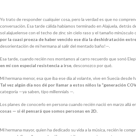
Yo trato de responder cualquier cosa, pero la verdad es que no comprend
conversación. Esa tarde cálida habíamos terminado en Alajuela, detrás d
sol alajuelense con el techo de zinc sin cielo raso y el tamaño minúsculo
por la cuasi proeza de haber vencido ese día la deshidratación ext
desorientación de mi hermana al salir del mentado baño!
—.
Esa tarde, cuando recién nos montamos al carro recuerdo que sonó
Ele
en mí con especial resistencia a irse
, desconozco por qué.
Mi hermana menor, esa que iba ese día al volante, vive en Suecia desde ha
Tal vez algún día nos dé por llamar a estos niños la “generación CO
categoría
—
ya saben, tipo
millennials
—
.
Los planes de conocerlo en persona cuando recién nació en marzo allá en
cosas — si él pensará que somos personas en 2D.
Mi hermana mayor, quien ha dedicado su vida a la música, recién le compr