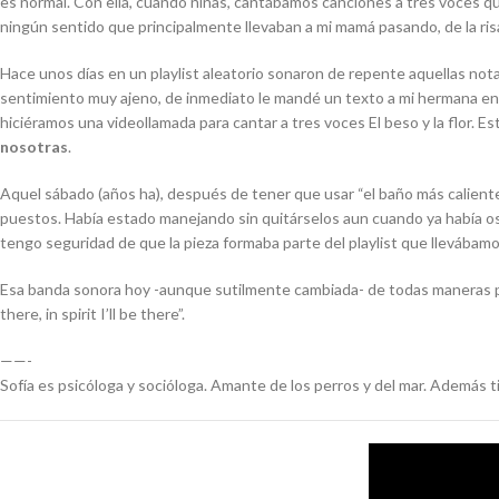
es normal. Con ella, cuando niñas, cantábamos canciones a tres voces q
ningún sentido que principalmente llevaban a mi mamá pasando, de la risa, 
Hace unos días en un
playlist
aleatorio sonaron de repente aquellas nota
sentimiento muy ajeno, de inmediato le mandé un texto a mi hermana en S
hiciéramos una videollamada para cantar a tres voces
El beso y la flor
. Es
nosotras
.
Aquel sábado (años ha), después de tener que usar “el baño más caliente 
puestos. Había estado manejando sin quitárselos aun cuando ya había o
tengo seguridad de que la pieza formaba parte del
playlist
que llevábamos
Esa banda sonora hoy -aunque sutilmente cambiada- de todas maneras p
there, in spirit I’ll be there”.
——-
Sofía es psicóloga y socióloga. Amante de los perros y del mar. Además t