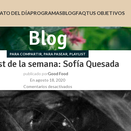
ATO DEL DÍA
PROGRAMAS
BLOG
FAQ
TUS OBJETIVOS
Blog
,
,
PARA COMPARTIR
PARA PASEAR
PLAYLIST
st de la semana: Sofía Quesada
publicado por
Good Food
En agosto 18, 2020
Comentarios desactivados