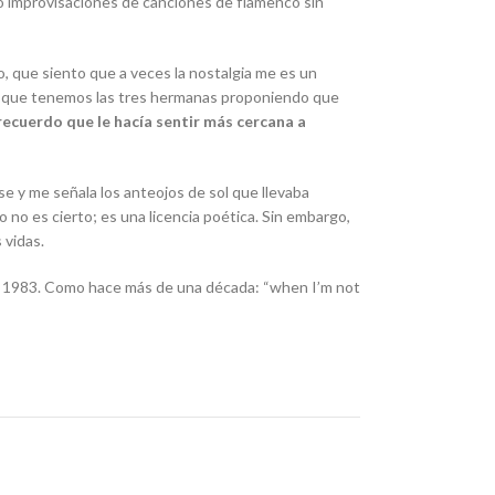
do improvisaciones de canciones de flamenco sin
, que siento que a veces la nostalgia me es un
que tenemos las tres hermanas proponiendo que
 recuerdo que le hacía sentir más cercana a
se y me señala los anteojos de sol que llevaba
o no es cierto; es una licencia poética. Sin embargo,
 vidas.
n 1983. Como hace más de una década: “
when I’m not