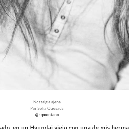
Nostalgia ajena
Por Sofía Quesada
@sqmontano
ábado, en un Hyundai viejo con una de mis herma