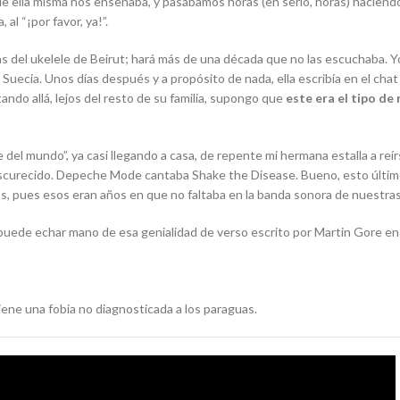
ue ella misma nos enseñaba, y pasábamos horas (en serio, horas) hacien
al “¡por favor, ya!”.
s del ukelele de Beirut; hará más de una década que no las escuchaba. Yo
uecia. Unos días después y a propósito de nada, ella escribía en el
chat
tando allá, lejos del resto de su familia, supongo que
este era el tipo de
del mundo”, ya casi llegando a casa, de repente mi hermana estalla a reír
scurecido.
Depeche Mode
cantaba
Shake the Disease
. Bueno, esto últim
, pues esos eran años en que no faltaba en la banda sonora de nuestras
uede echar mano de esa genialidad de verso escrito por Martin Gore e
iene una fobia no diagnosticada a los paraguas.