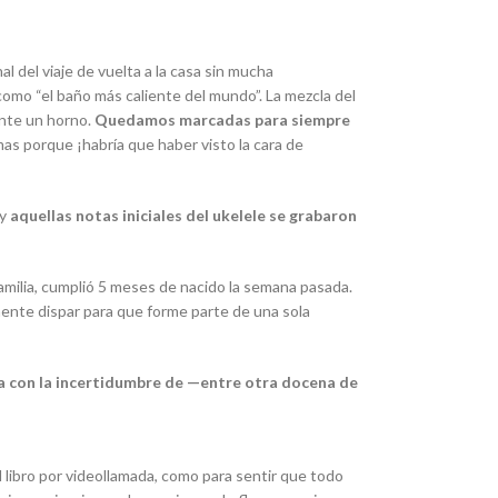
 del viaje de vuelta a la casa sin mucha
omo “el baño más caliente del mundo”. La mezcla del
ente un horno.
Quedamos marcadas para siempre
mas porque ¡habría que haber visto la cara de
 y
aquellas notas iniciales del ukelele se grabaron
familia, cumplió 5 meses de nacido la semana pasada.
ente dispar para que forme parte de una sola
a con la incertidumbre de
—entre otra docena de
l libro por videollamada, como para sentir que todo