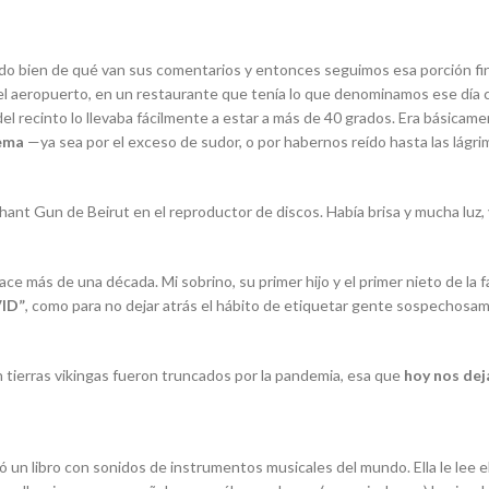
o bien de qué van sus comentarios y entonces seguimos esa porción final
el aeropuerto, en un restaurante que tenía lo que denominamos ese día c
 del recinto lo llevaba fácilmente a estar a más de 40 grados. Era básicam
rema
—ya
sea por el exceso de sudor, o por habernos reído hasta las lágri
phant Gun
de Beirut en el reproductor de discos. Había brisa y mucha luz,
ce más de una década. Mi sobrino, su primer hijo y el primer nieto de la 
VID”
, como para no dejar atrás el hábito de etiquetar gente sospechosam
 tierras vikingas fueron truncados por la pandemia, esa que
hoy nos dej
ó un libro con sonidos de instrumentos musicales del mundo. Ella le lee e