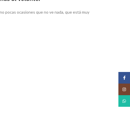
n no pocas ocasiones que no ve nada, que está muy
Face
Insta
What