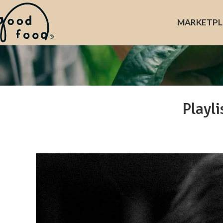
MARKET
PL
Playli