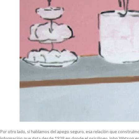
Por otro lado, si hablamos del apego seguro, esa relación que construim
información que data desde 1928 en donde el psicólogo John Watson en su