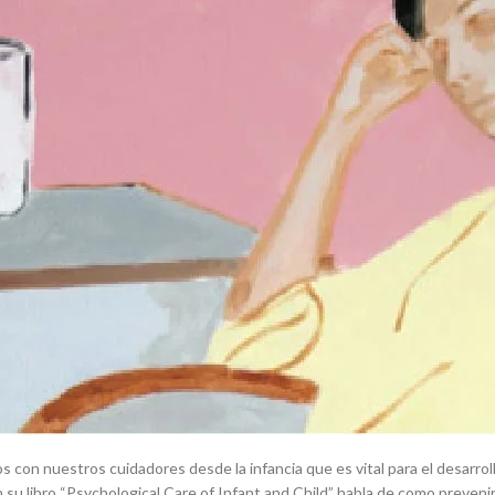
os con nuestros cuidadores desde la infancia que es vital para el desarr
 libro “Psychological Care of Infant and Child” habla de como prevenir e