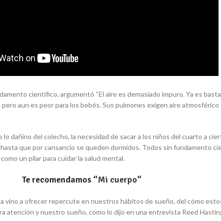
ndamento científico, argumentó “El aire es demasiado impuro. Ya es bas
, pero aun es peor para los bebés. Sus pulmones exigen aire atmosférico
 dañino del colecho, la necesidad de sacar a los niños del cuarto a cier
r hasta que por cansancio se queden dormidos. Todos sin fundamento cie
como un pilar para cuidar la salud mental.
Te recomendamos
“
Mi cuerpo
“
a vino a ofrecer repercute en nuestros hábitos de sueño, del cómo estos a
ra atención y nuestro sueño, como lo dijo en una entrevista Reed Hastin