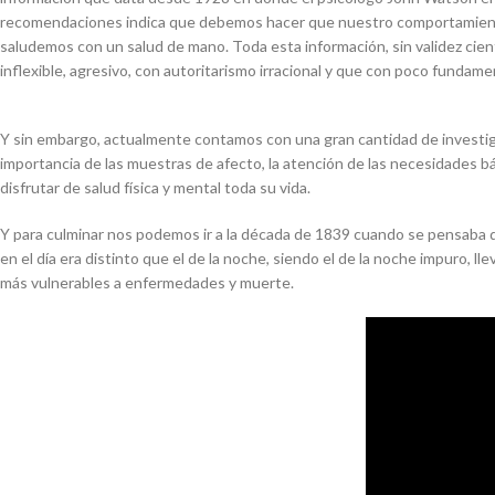
recomendaciones indica que debemos hacer que nuestro comportamiento
saludemos con un salud de mano. Toda esta información, sin validez cient
inflexible, agresivo, con autoritarismo irracional y que con poco fundame
Y sin embargo, actualmente contamos con una gran cantidad de investigac
importancia de las muestras de afecto, la atención de las necesidades bá
disfrutar de salud física y mental toda su vida.
Y para culminar nos podemos ir a la década de 1839 cuando se pensaba 
en el día era distinto que el de la noche, siendo el de la noche impuro, 
más vulnerables a enfermedades y muerte.