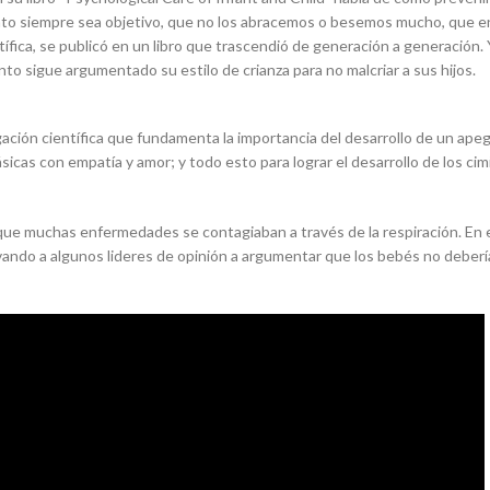
 siempre sea objetivo, que no los abracemos o besemos mucho, que en
ífica, se publicó en un libro que trascendió de generación a generación.
nto sigue argumentado su estilo de crianza para no malcriar a sus hijos.
ión científica que fundamenta la importancia del desarrollo de un apego 
sicas con empatía y amor; y todo esto para lograr el desarrollo de los ci
que muchas enfermedades se contagiaban a través de la respiración. En 
llevando a algunos lideres de opinión a argumentar que los bebés no deber