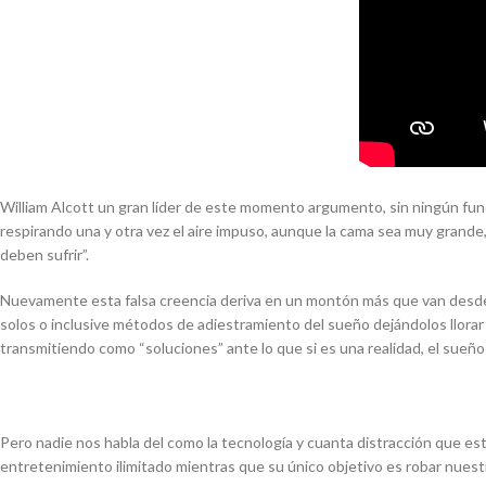
William Alcott un gran líder de este momento argumento, sin ningún fu
respirando una y otra vez el aire impuso, aunque la cama sea muy grande
deben sufrir”.
Nuevamente esta falsa creencia deriva en un montón más que van desde lo
solos o inclusive métodos de adiestramiento del sueño dejándolos llora
transmitiendo como “soluciones” ante lo que si es una realidad, el sueño 
Pero nadie nos habla del como la tecnología y cuanta distracción que est
entretenimiento ilimitado mientras que su único objetivo es robar nuest