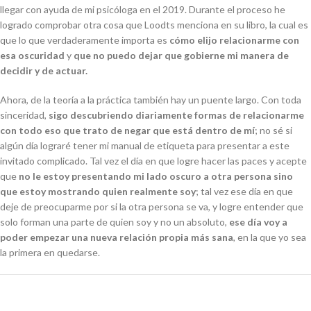
llegar con ayuda de mi psicóloga en el 2019. Durante el proceso he
logrado comprobar otra cosa que Loodts menciona en su libro, la cual es
que lo que verdaderamente importa es
cómo elijo relacionarme con
esa oscuridad
y
que no puedo dejar que gobierne mi manera de
decidir y de actuar.
Ahora, de la teoría a la práctica también hay un puente largo. Con toda
sinceridad,
sigo descubriendo diariamente formas de relacionarme
con todo eso que trato de negar que está dentro de mí
; no sé si
algún día lograré tener mi manual de etiqueta para presentar a este
invitado complicado. Tal vez el día en que logre hacer las paces y acepte
que
no le estoy presentando mi lado oscuro a otra persona sino
que estoy mostrando quien realmente soy
; tal vez ese día en que
deje de preocuparme por si la otra persona se va, y logre entender que
solo forman una parte de quien soy y no un absoluto,
ese día voy a
poder empezar una nueva relación propia más sana
, en la que yo sea
la primera en quedarse.