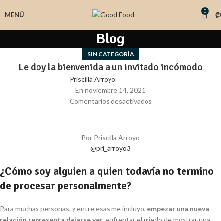
0
MENÚ
₡
Blog
SIN CATEGORÍA
Le doy la bienvenida a un invitado incómodo
Priscilla Arroyo
En noviembre 14, 2021
Comentarios desactivados
Por Priscilla Arroyo
@pri_arroyo3
¿Cómo soy alguien a quien todavía no termino
de procesar personalmente?
Para muchas personas, y entre esas me incluyo,
empezar una nueva
relación representa dejarse ver
, enfrentar el miedo de mostrar una