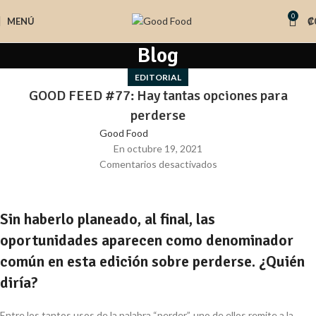
0
MENÚ
₡
Blog
EDITORIAL
GOOD FEED #77: Hay tantas opciones para
perderse
Good Food
En octubre 19, 2021
Comentarios desactivados
Sin haberlo planeado, al final, las
oportunidades aparecen como denominador
común en esta edición sobre perderse. ¿Quién
diría?
Entre los tantos usos de la palabra “perder”, uno de ellos remite a la