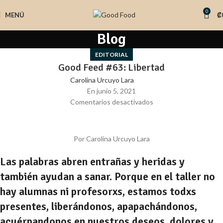
0
MENÚ
₡
Blog
EDITORIAL
Good Feed #63: Libertad
Carolina Urcuyo Lara
En junio 5, 2021
Comentarios desactivados
Por Carolina Urcuyo Lara
Las palabras abren entrañas y heridas y
también ayudan a sanar. Porque en el taller no
hay alumnas ni profesorxs, estamos todxs
presentes, liberándonos, apapachándonos,
acuérpandonos en nuestros deseos, dolores y