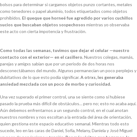
bolsos para determinar si cargamos objetos punzo cortantes, metales
como tenedores o papel aluminio, todos etiquetados como objetos
prohibidos.
El queque que horneé fue agredido por varios cuchillos
sucios que buscaban objetos sospechosos
mientras yo observaba
este acto con cierta impotencia y frustración.
Como todas las semanas, tuvimos que dejar el celular
—
nuestro
contacto con el exterior
—
en el casillero.
Nuestros colegas, mamás,
parejas y amigxs sabían que por un periodo de dos horas nos
desconectábamos del mundo. Algunxs permanecían un poco perplejxs y
dubitativxs de lo que esto podía significar.
A otrxs, les generaba
ansiedad mezclada con un poco de morbo y curiosidad.
Una vez superado el primer control, una se siente como si hubiese
pasado la prueba más difícil de obstáculos… pero no; esto no acaba aquí.
Aún debemos enfrentarnos a un segundo control, en el cual anotan
nuestros nombres y nos escoltan a la entrada del área de orientación,
quien gestiona este espacio educativo semanal. Mientras todo esto
sucede, leo en las caras de Daniel, Sofía, Melany, Daniela y José Miguel