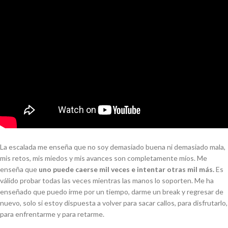
La escalada
me enseña que no soy demasiado buena ni demasiado mala,
mis retos, mis miedos y mis avances son completamente míos. Me
enseña que
uno puede caerse mil veces e intentar otras mil más.
Es
válido probar todas las veces mientras las manos lo soporten. Me ha
enseñado que puedo irme por un tiempo, darme un
break
y regresar de
nuevo,
solo si estoy dispuesta a volver para sacar callos, para disfrutarlo,
para enfrentarme y para retarme.