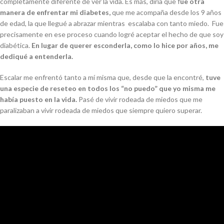
completamente diferente de ver la vida. Es más, diría que f
ue otra
manera de enfrentar mi diabetes,
que me acompaña desde los 9 años
de edad, la que llegué a abrazar mientras escalaba con tanto miedo. Fue
precisamente en ese proceso cuando logré aceptar el hecho de que soy
diabética.
En lugar de querer esconderla, como lo hice por años, me
dediqué a entenderla.
Escalar me enfrentó tanto a mí misma que, desde que la encontré,
tuve
una especie de reseteo en todos los “no puedo” que yo misma me
había puesto en la vida.
Pasé de vivir rodeada de miedos que me
paralizaban a vivir rodeada de miedos que siempre quiero superar.