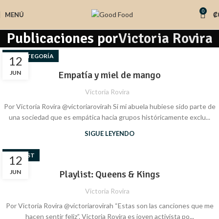
0
MENÚ
₡
Publicaciones por
Victoria Rovira
SIN CATEGORÍA
12
JUN
Empatía y miel de mango
Victoria Rovira
Por Victoria Rovira @victoriarovirah Si mi abuela hubiese sido parte de
una sociedad que es empática hacia grupos históricamente exclu...
SIGUE LEYENDO
PLAYLIST
12
JUN
Playlist: Queens & Kings
Victoria Rovira
Por Victoria Rovira @victoriarovirah “Estas son las canciones que me
hacen sentir feliz”. Victoria Rovira es joven activista po...