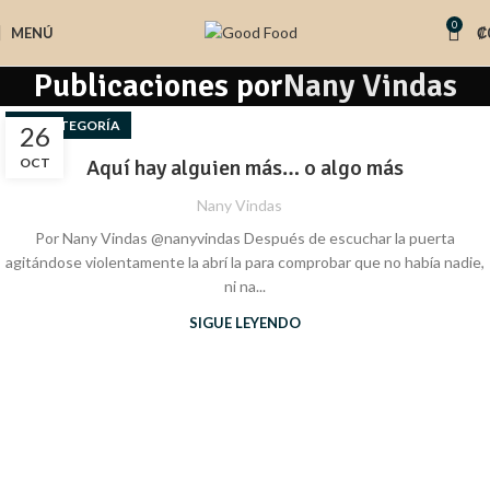
0
MENÚ
₡
Publicaciones por
Nany Vindas
SIN CATEGORÍA
26
OCT
Aquí hay alguien más… o algo más
Nany Vindas
Por Nany Vindas @nanyvindas Después de escuchar la puerta
agitándose violentamente la abrí la para comprobar que no había nadie,
ni na...
SIGUE LEYENDO