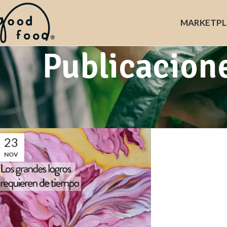
MARKET
PL
Publicacion
23
NOV