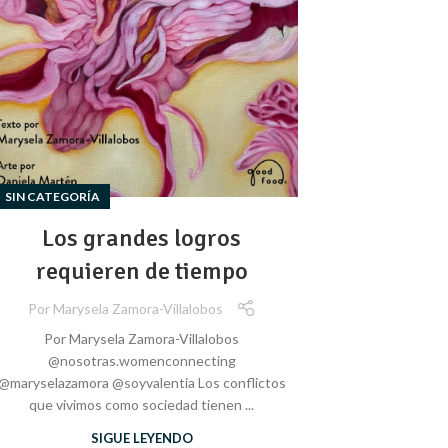
SIN CATEGORÍA
Los grandes logros
requieren de tiempo
Por
Marysela Zamora-Villalobos
Por Marysela Zamora-Villalobos
@nosotras.womenconnecting
@maryselazamora @soyvalentia Los conflictos
que vivimos como sociedad tienen ...
SIGUE LEYENDO