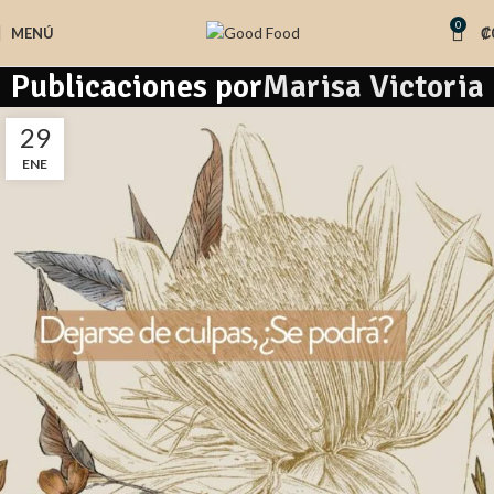
0
MENÚ
₡
Publicaciones por
Marisa Victoria
29
ENE