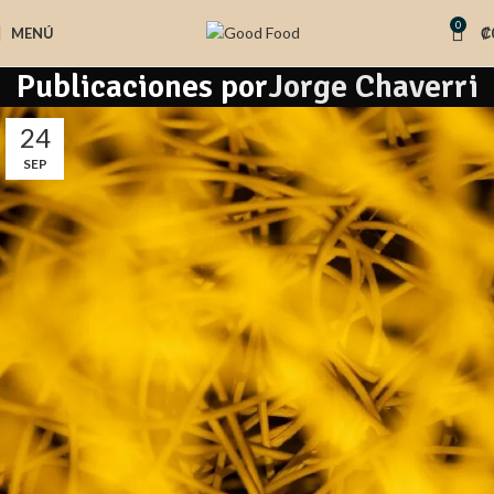
0
MENÚ
₡
Publicaciones por
Jorge Chaverri
24
SEP