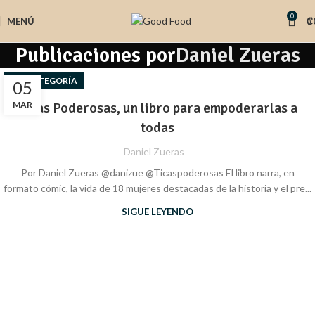
0
MENÚ
₡
Publicaciones por
Daniel Zueras
SIN CATEGORÍA
05
MAR
Ticas Poderosas, un libro para empoderarlas a
todas
Daniel Zueras
Por Daniel Zueras @danizue @Ticaspoderosas El libro narra, en
formato cómic, la vida de 18 mujeres destacadas de la historia y el pre...
SIGUE LEYENDO