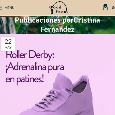
0
MENÚ
₡
Publicaciones por
Cristina
Fernandez
22
MAY