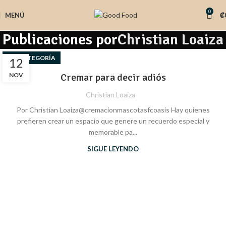
0
MENÚ
₡
Publicaciones por
Christian Loaiza
SIN CATEGORÍA
12
NOV
Cremar para decir adiós
Christian Loaiza
Por Christian Loaiza ​​@cremacionmascotasfcoasis Hay quienes
prefieren crear un espacio que genere un recuerdo especial y
memorable pa...
SIGUE LEYENDO