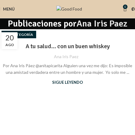
0
MENÚ
₡
Publicaciones por
Ana Iris Paez
SIN CATEGORÍA
20
AGO
​​A tu salud… con un buen whiskey
Ana Iris Paez
Por Ana Iris Páez @anitapicarita Alguien una vez me dijo: Es imposible
una amistad verdadera entre un hombre y una mujer. Yo solo me ...
SIGUE LEYENDO