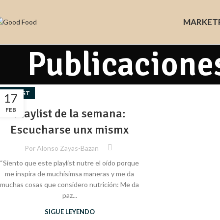
MARKET
Publicacione
PLAYLIST
17
FEB
Playlist de la semana:
Escucharse unx mismx
Por
Alonso Zayas-Bazan
“Siento que este playlist nutre el oído porque
me inspira de muchísimsa maneras y me da
muchas cosas que considero nutrición: Me da
paz...
SIGUE LEYENDO