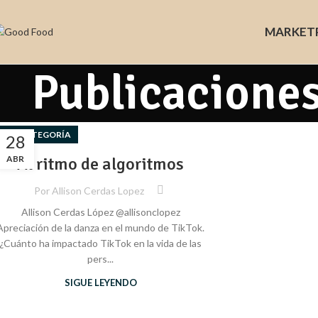
MARKET
Publicaciones
SIN CATEGORÍA
28
ABR
Al ritmo de algoritmos
Por
Allison Cerdas Lopez
Allison Cerdas López @allisonclopez
Apreciación de la danza en el mundo de TikTok.
¿Cuánto ha impactado TikTok en la vida de las
pers...
SIGUE LEYENDO