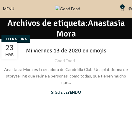
0
MENÚ
₡
Archivos de etiqueta:Anastasia
Mora
LITERATURA
23
Mi viernes 13 de 2020 en emojis
MAR
Good Food
Anastasia Mora es la creadora de Candelilla Club. Una plataforma de
storytelling que reúne a personas, como todas, que tienen mucho
que...
SIGUE LEYENDO