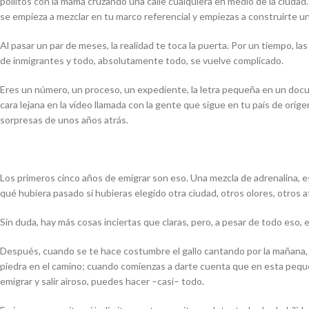
pollitos con la mamá cruzando una calle cualquiera en medio de la ciudad.
se empieza a mezclar en tu marco referencial y empiezas a construirte una
Al pasar un par de meses, la realidad te toca la puerta. Por un tiempo, l
de inmigrantes y todo, absolutamente todo, se vuelve complicado.
Eres un número, un proceso, un expediente, la letra pequeña en un docume
cara lejana en la video llamada con la gente que sigue en tu país de orig
sorpresas de unos años atrás.
Los primeros cinco años de emigrar son eso. Una mezcla de adrenalina, e
qué hubiera pasado si hubieras elegido otra ciudad, otros olores, otros a
Sin duda, hay más cosas inciertas que claras, pero, a pesar de todo eso, er
Después, cuando se te hace costumbre el gallo cantando por la mañana, la 
piedra en el camino; cuando comienzas a darte cuenta que en esta peque
emigrar y salir airoso, puedes hacer –casi– todo.