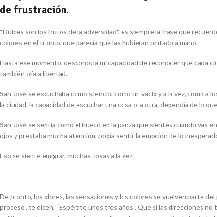
de frustración.
“
Dulces son los frutos de la adversidad
”, es siempre la frase que recuer
colores en el tronco, que parecía que las hubieran pintado a mano.
Hasta ese momento, desconocía mi capacidad de reconocer que cada ciudad 
también olía a libertad.
San José se escuchaba como silencio, como un vacío y a la vez, como a los 
la ciudad, la capacidad de escuchar una cosa o la otra, dependía de lo 
San José se sentía como el hueco en la panza que sientes cuando vas en u
ojos y prestaba mucha atención, podía sentir la emoción de lo inesperado, 
Eso se siente emigrar, muchas cosas a la vez.
De pronto, los olores, las sensaciones y los colores se vuelven parte del
proceso
”, te dicen, “
Espérate unos tres años
”. Que si las direcciones no