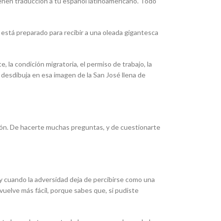
tienen traducción a tu español latinoamericano. Todo
o está preparado para recibir a una oleada gigantesca
la condición migratoria, el permiso de trabajo, la
e desdibuja en esa imagen de la San José llena de
ción. De hacerte muchas preguntas, y de cuestionarte
, y cuando la adversidad deja de percibirse como una
uelve más fácil, porque sabes que, si pudiste