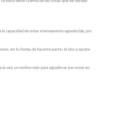
a, te hace darte cuenta de las cosas que de verdad
a la capacidad de estar eternamente agradecida, por
ones, en tu forma de hacerte parte; el olor a zacate
a la vez, un motivo más para agradecer por estar en