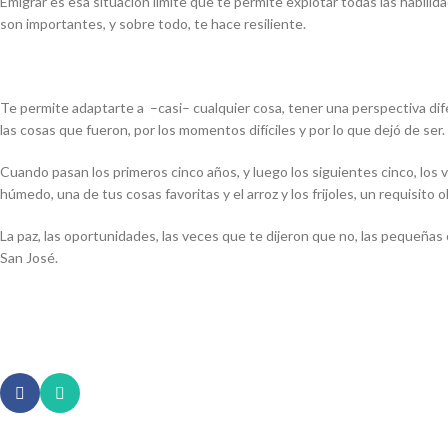
Emigrar es esa situación límite que te permite explotar todas las habili
son importantes, y sobre todo, te hace resiliente.
Te permite adaptarte a –casi– cualquier cosa, tener una perspectiva di
las cosas que fueron, por los momentos difíciles y por lo que dejó de ser.
Cuando pasan los primeros cinco años, y luego los siguientes cinco, los 
húmedo, una de tus cosas favoritas y el arroz y los frijoles, un requisito
La paz, las oportunidades, las veces que te dijeron que no, las pequeñas
San José.