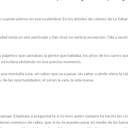
do cuando pienso en ese noviembre. En los árboles de colores de La Saban
tenía un olor particular y San José no sería la excepción. Olía a zacate
pajaritos que cantaban, la gente que hablaba, los pitos de los carros que 
que estuviera sintiendo en ese preciso momento.
na montaña rusa, sin saber que va a pasar, sin saber cuándo viene la caí
de las oportunidades; el sol en la cara, la vida nueva.
 paisaje. Empiezas a preguntarte si tú eres quien siempre ha hecho las cos
 tienen números de calles, que si no te puedes parar en medio de las barra