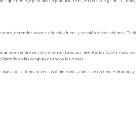
dades que tienes y ponerlas en práctica. Te hace crecer de golpe, te form
ferente, entender las cosas desde afuera, y también desde adentro. Te d
veranos en enero se convierten en tu época favorita; los dichos y expresi
 obligatorio en las compras de todos los meses.
 cosas que te formaron en los últimos diez años, son un recuerdo ahora y 