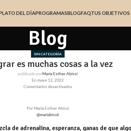
PLATO DEL DÍA
PROGRAMAS
BLOG
FAQ
TUS OBJETIVOS
Blog
SIN CATEGORÍA
rar es muchas cosas a la vez
publicado por
Maria Esther Abissi
En mayo 12, 2022
Comentarios desactivados
Por María Esther Abissi
@mariabissii
cla de adrenalina, esperanza, ganas de que algo