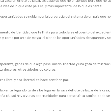
 La vaca en el lote de la par, las palabras que no entiendes pero que no 
 idea de lo que éste país es, y más importante, de lo que es para ti.
as oportunidades se nublan por la burocracia del sistema de un país que n
nto de identidad que te limita para todo. Eres el cuento del expediente, 
en y, como por arte de magia, el olor de las oportunidades desaparece y s
speranza, ganas de que algo pase, miedo, libertad y una gota de frustra
tardeceres, otros árboles de colores.
es libre, y esa libertad, te hace sentir en paz.
gente llegando tarde a los lugares, la vaca del lote de la par de la casa
ña ciudad hay algunas oportunidades para construir tu camino, todo se v