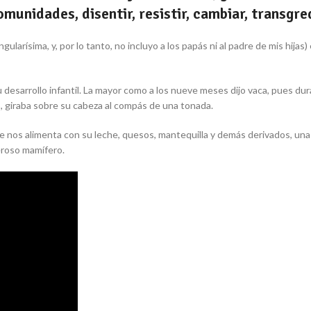
munidades, disentir, resistir, cambiar, transgred
larísima, y, por lo tanto, no incluyo a los papás ni al padre de mis hijas
 desarrollo infantil. La mayor como a los nueve meses dijo
vaca
, pues du
, giraba sobre su cabeza al compás de una tonada.
 nos alimenta con su leche, quesos, mantequilla y demás derivados, una 
eroso mamífero.