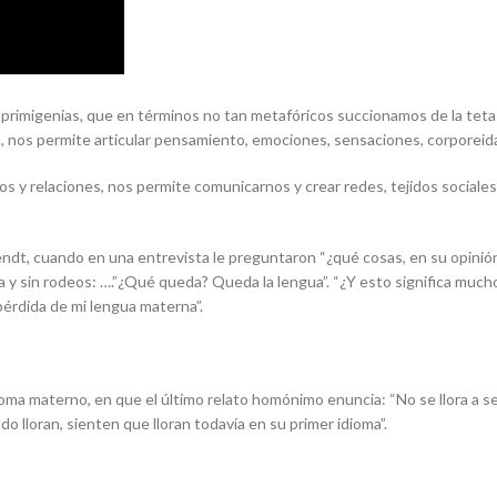
primigenias, que en términos no tan metafóricos succionamos de la teta
, nos permite articular pensamiento, emociones, sensaciones, corporeid
s y relaciones, nos permite comunicarnos y crear redes, tejidos sociales, 
ndt, cuando en una entrevista le preguntaron “
¿qué cosas, en su opinió
 y sin rodeos: ….”¿Qué queda? Queda la lengua”. “
¿Y esto significa much
rdida de mi lengua materna”.
dioma materno
, en que el último relato homónimo enuncia: “No se llora a s
 lloran, sienten que lloran todavía en su primer idioma”.