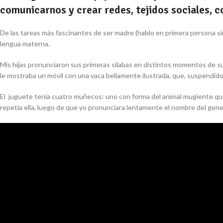
comunicarnos y crear redes, tejidos sociales, co
De las tareas más fascinantes de ser madre (hablo en primera persona singu
lengua materna.
Mis hijas pronunciaron sus primeras sílabas en distintos momentos de su
le mostraba un móvil con una vaca bellamente ilustrada, que, suspendido
El juguete tenía cuatro muñecos: uno con forma del animal mugiente que
repetía ella, luego de que yo pronunciara lentamente el nombre del gen