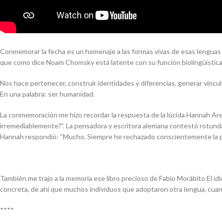
Conmemorar la fecha es un homenaje a las formas vivas de esas lenguas 
que como dice Noam Chomsky está latente con su función biolingüística
Nos hace pertenecer, construir identidades y diferencias, generar vínculo
En una palabra: ser humanidad.
La conmemoración me hizo recordar la respuesta de la lúcida Hannah Are
irremediablemente?”.
La pensadora y escritora alemana contestó rotunda
Hannah respondió: “Mucho. Siempre he rechazado conscientemente la pé
También me trajo a la memoria ese libro precioso de Fabio Morábito
El i
concreta, de ahí que muchos individuos que adoptaron otra lengua, cuando
****