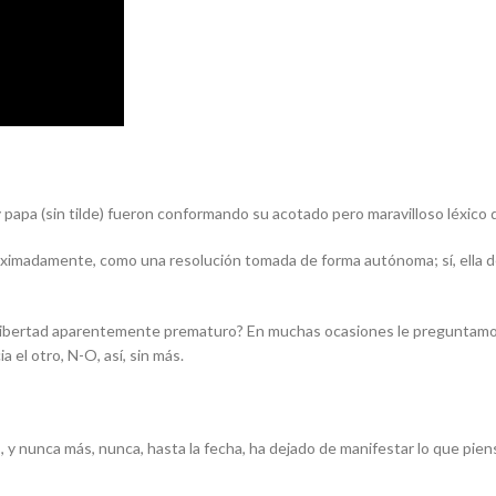
y
papa
(sin tilde) fueron conformando su acotado pero maravilloso léxico 
roximadamente, como una resolución tomada de forma autónoma; sí, ella de
 libertad aparentemente prematuro? En muchas ocasiones le preguntamos
 el otro, N-O, así, sin más.
s, y nunca más, nunca, hasta la fecha, ha dejado de manifestar lo que pie