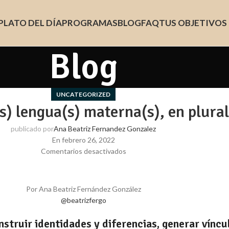
PLATO DEL DÍA
PROGRAMAS
BLOG
FAQ
TUS OBJETIVOS
Blog
UNCATEGORIZED
s) lengua(s) materna(s), en plural
publicado por
Ana Beatriz Fernandez Gonzalez
En febrero 26, 2022
Comentarios desactivados
Por Ana Beatriz Fernández González
@beatrizfergo
truir identidades y diferencias, generar víncul