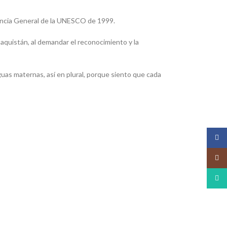
rencia General de la UNESCO de 1999.
aquistán, al demandar el reconocimiento y la
guas maternas
, así en plural, porque siento que cada
Face
Insta
What