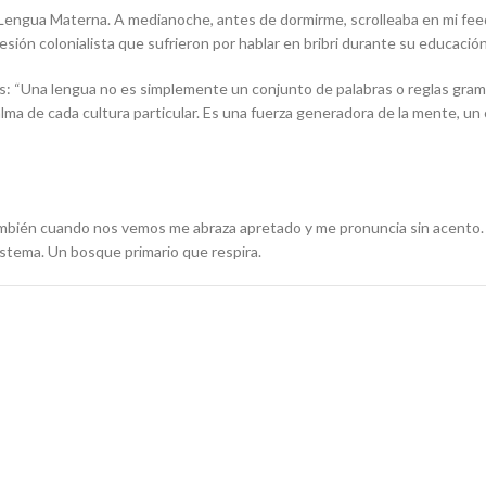
la Lengua Materna. A medianoche, antes de dormirme,
scrolleaba
en mi
fee
resión colonialista que sufrieron por hablar en bribri durante su educación
: “Una lengua no es simplemente un conjunto de palabras o reglas gramat
alma de cada cultura particular. Es una fuerza generadora de la mente, 
 también cuando nos vemos me abraza apretado y me pronuncia sin acento.
istema. Un bosque primario que respira.