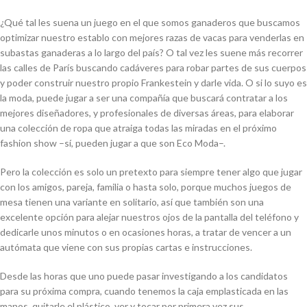
¿Qué tal les suena un juego en el que somos ganaderos que buscamos
optimizar nuestro establo con mejores razas de vacas para venderlas en
subastas ganaderas a lo largo del país? O tal vez les suene más recorrer
las calles de París buscando cadáveres para robar partes de sus cuerpos
y poder construir nuestro propio Frankestein y darle vida. O si lo suyo es
la moda, puede jugar a ser una compañía que buscará contratar a los
mejores diseñadores, y profesionales de diversas áreas, para elaborar
una colección de ropa que atraiga todas las miradas en el próximo
fashion show
–sí, pueden jugar a que son Eco Moda–.
Pero la colección es solo un pretexto para siempre tener algo que jugar
con los amigos, pareja, familia o hasta solo, porque muchos juegos de
mesa tienen una variante en solitario, así que también son una
excelente opción para alejar nuestros ojos de la pantalla del teléfono y
dedicarle unos minutos o en ocasiones horas, a tratar de vencer a un
autómata que viene con sus propias cartas e instrucciones.
Desde las horas que uno puede pasar investigando a los candidatos
para su próxima compra, cuando tenemos la caja emplasticada en las
manos, quitarle el plástico, ver y tocar por primera vez sus