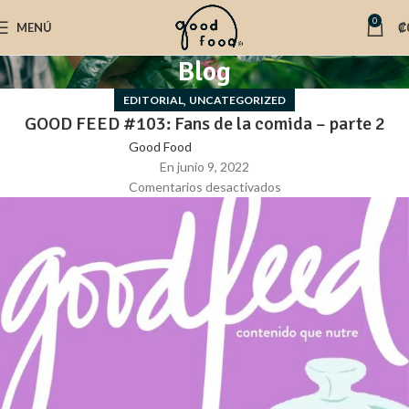
0
MENÚ
₡
Blog
,
EDITORIAL
UNCATEGORIZED
GOOD FEED #103: Fans de la comida – parte 2
Good Food
En junio 9, 2022
Comentarios desactivados